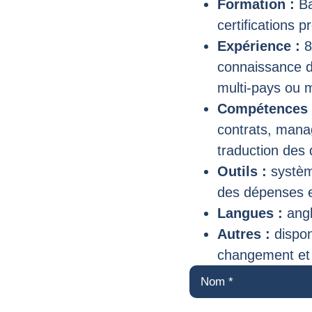
Formation :
Ba
certifications 
Expérience :
8
connaissance d
multi-pays ou m
Compétences 
contrats, mana
traduction des
Outils :
système
des dépenses e
Langues :
angl
Autres :
dispon
changement et 