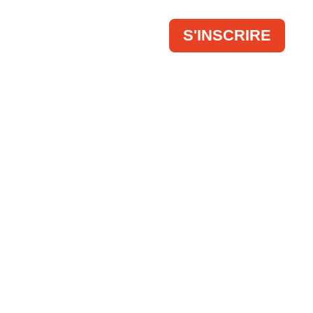
 FAIR
CONTACT
S'INSCRIRE
R – IT –