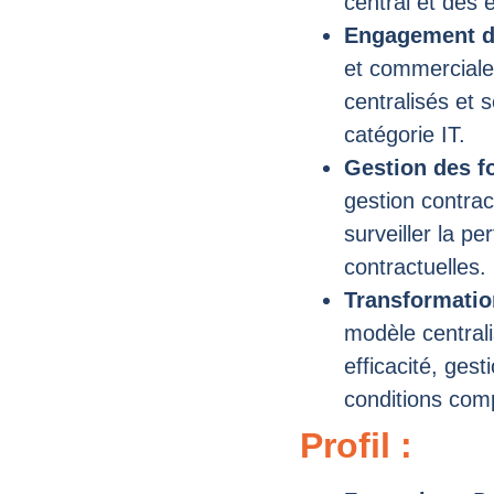
central et des e
Engagement de
et commerciale
centralisés et s
catégorie IT.
Gestion des f
gestion contrac
surveiller la p
contractuelles.
Transformatio
modèle centrali
efficacité, gest
conditions comp
Profil :