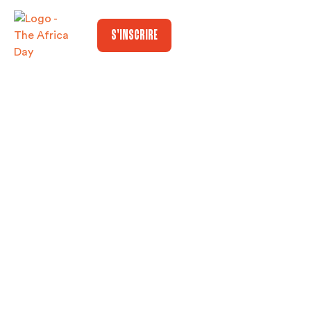
S'INSCRIRE
JOURNALISTE
PÔLE
POLITIQUE (H/F)
– JEUNE
AFRIQUE