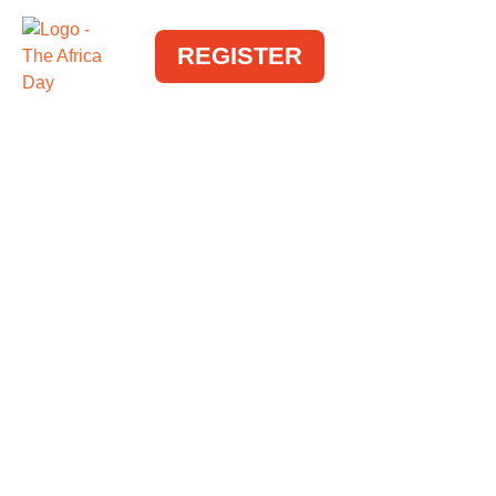
REGISTER
SALES &
BUSINESS
DEVELOPMENT
MANAGER –
INTERNATIONAL
FIXED